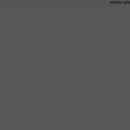
सर्वाधिकार सुर