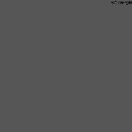
सर्वाधिकार सुर