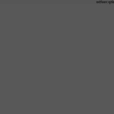
सर्वाधिकार सुर