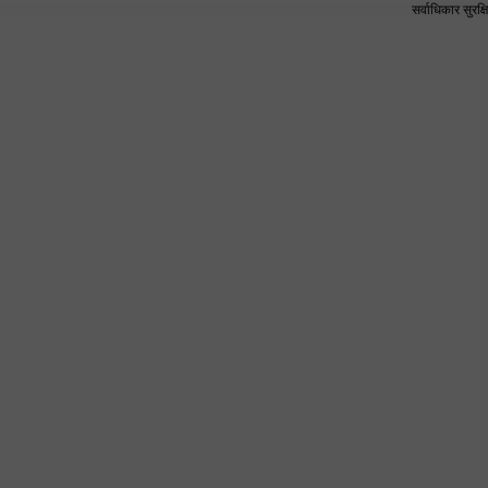
सर्वाधिकार सुर